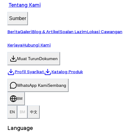
Tentang Kami
Sumber
Berita
Galeri
Blog & Artikel
Soalan Lazim
Lokasi Cawangan
Kerjaya
Hubungi Kami
Muat Turun
Dokumen
Profil Syarikat
Katalog Produk
WhatsApp Kami
Sembang
BM
EN
BM
中文
Language