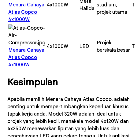
Metal
Menara Cahaya
4x1000W
stadium,
T
Halida
Atlas Copco
projek utama
4x1000W
Projek
4x1000W
LED
T
Menara Cahaya
berskala besar
Atlas Copco
4x1000W
Kesimpulan
Apabila memilih Menara Cahaya Atlas Copco, adalah
penting untuk mempertimbangkan keperluan khusus
tapak kerja anda. Model 320W adalah ideal untuk
projek yang lebih kecil, manakala model 4x120W dan
4x350W menawarkan liputan yang lebih luas dan
pencahayaan LED yang cekap tenaga. Untuk aplikasi