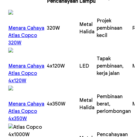
Pencahayaan
Lampu
Projek
Metal
Menara Cahaya
320W
pembinaan
R
Halida
Atlas Copco
kecil
320W
Tapak
Menara Cahaya
4x120W
LED
pembinaan,
M
Atlas Copco
kerja jalan
4x120W
Pembinaan
Metal
Menara Cahaya
4x350W
berat,
M
Halida
Atlas Copco
perlombongan
4x350W
Pencahayaan