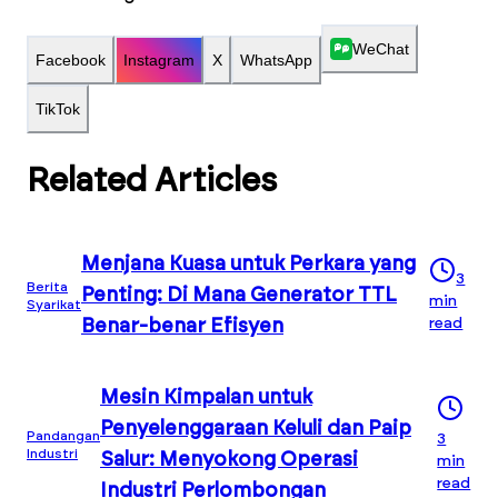
WeChat
Facebook
Instagram
X
WhatsApp
TikTok
Related Articles
Menjana Kuasa untuk Perkara yang
3
Berita
Penting: Di Mana Generator TTL
min
Syarikat
read
Benar-benar Efisyen
Mesin Kimpalan untuk
Penyelenggaraan Keluli dan Paip
Pandangan
3
Industri
Salur: Menyokong Operasi
min
read
Industri Perlombongan