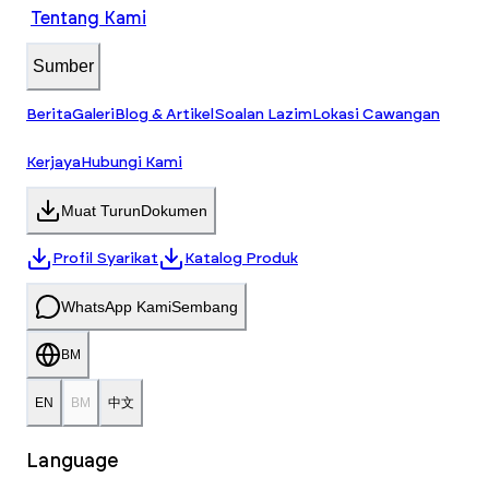
Tentang Kami
Sumber
Berita
Galeri
Blog & Artikel
Soalan Lazim
Lokasi Cawangan
Kerjaya
Hubungi Kami
Muat Turun
Dokumen
Profil Syarikat
Katalog Produk
WhatsApp Kami
Sembang
BM
EN
BM
中文
Language