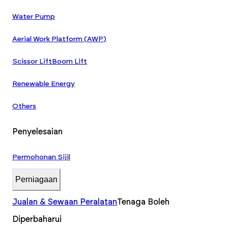
Water Pump
Aerial Work Platform (AWP)
Scissor Lift
Boom Lift
Renewable Energy
Others
Penyelesaian
Permohonan Sijil
Perniagaan
Jualan & Sewaan Peralatan
Tenaga Boleh
Diperbaharui