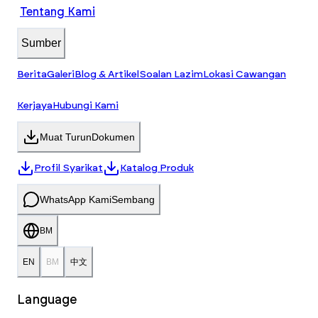
Tentang Kami
Sumber
Berita
Galeri
Blog & Artikel
Soalan Lazim
Lokasi Cawangan
Kerjaya
Hubungi Kami
Muat Turun
Dokumen
Profil Syarikat
Katalog Produk
WhatsApp Kami
Sembang
BM
EN
BM
中文
Language