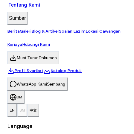
Tentang Kami
Sumber
Berita
Galeri
Blog & Artikel
Soalan Lazim
Lokasi Cawangan
Kerjaya
Hubungi Kami
Muat Turun
Dokumen
Profil Syarikat
Katalog Produk
WhatsApp Kami
Sembang
BM
EN
BM
中文
Language