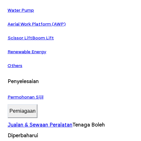
Water Pump
Aerial Work Platform (AWP)
Scissor Lift
Boom Lift
Renewable Energy
Others
Penyelesaian
Permohonan Sijil
Perniagaan
Jualan & Sewaan Peralatan
Tenaga Boleh
Diperbaharui