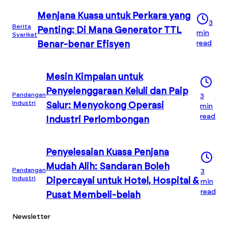
Menjana Kuasa untuk Perkara yang
3
Berita
Penting: Di Mana Generator TTL
min
Syarikat
read
Benar-benar Efisyen
Mesin Kimpalan untuk
Penyelenggaraan Keluli dan Paip
Pandangan
3
Industri
Salur: Menyokong Operasi
min
read
Industri Perlombongan
Penyelesaian Kuasa Penjana
Mudah Alih: Sandaran Boleh
Pandangan
3
Industri
Dipercayai untuk Hotel, Hospital &
min
read
Pusat Membeli-belah
Newsletter