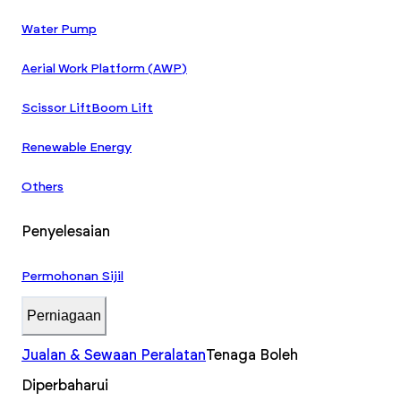
Water Pump
Aerial Work Platform (AWP)
Scissor Lift
Boom Lift
Renewable Energy
Others
Penyelesaian
Permohonan Sijil
Perniagaan
Jualan & Sewaan Peralatan
Tenaga Boleh
Diperbaharui