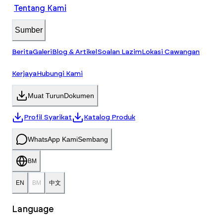
Tentang Kami
Sumber
Berita
Galeri
Blog & Artikel
Soalan Lazim
Lokasi Cawangan
Kerjaya
Hubungi Kami
Muat Turun
Dokumen
Profil Syarikat
Katalog Produk
WhatsApp Kami
Sembang
BM
EN
BM
中文
Language