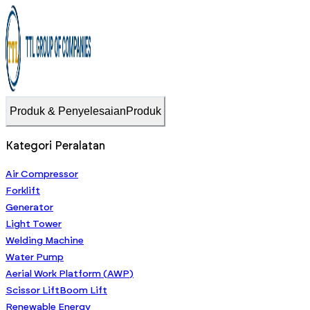
Produk & Penyelesaian
Produk
Kategori Peralatan
Air Compressor
Forklift
Generator
Light Tower
Welding Machine
Water Pump
Aerial Work Platform (AWP)
Scissor Lift
Boom Lift
Renewable Energy