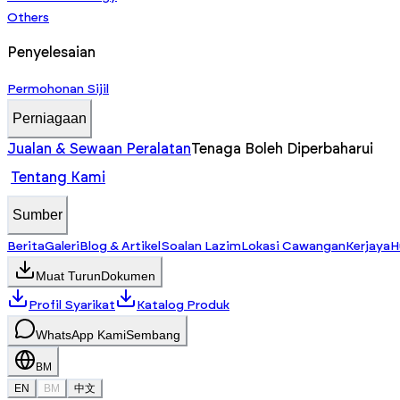
Others
Penyelesaian
Permohonan Sijil
Perniagaan
Jualan & Sewaan Peralatan
Tenaga Boleh Diperbaharui
Tentang Kami
Sumber
Berita
Galeri
Blog & Artikel
Soalan Lazim
Lokasi Cawangan
Kerjaya
H
Muat Turun
Dokumen
Profil Syarikat
Katalog Produk
WhatsApp Kami
Sembang
BM
EN
BM
中文