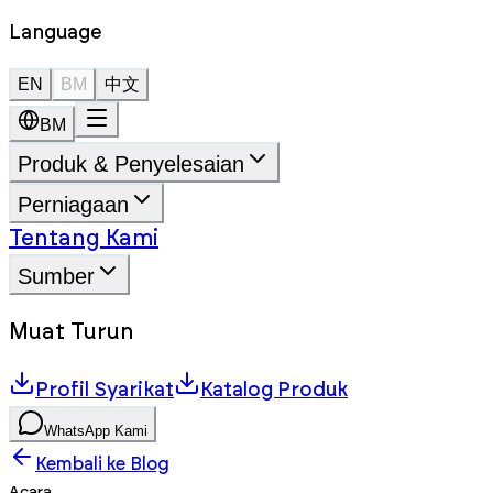
Language
EN
BM
中文
BM
Produk & Penyelesaian
Perniagaan
Tentang Kami
Sumber
Muat Turun
Profil Syarikat
Katalog Produk
WhatsApp Kami
Kembali ke Blog
Acara