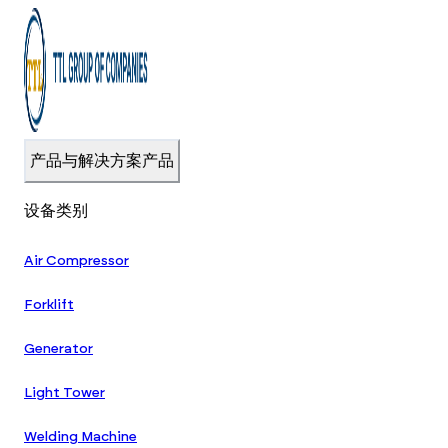
产品与解决方案
产品
设备类别
Air Compressor
Forklift
Generator
Light Tower
Welding Machine