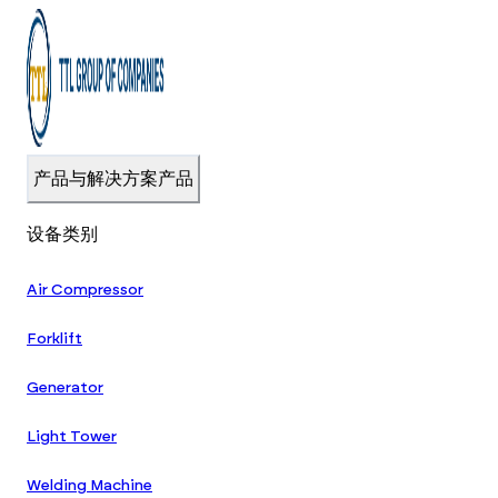
产品与解决方案
产品
设备类别
Air Compressor
Forklift
Generator
Light Tower
Welding Machine