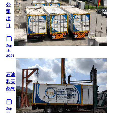
公
司
项
目
Jun
18,
2021
石油
和天
然气
Jun