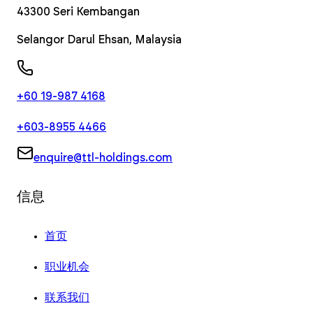
43300
Seri Kembangan
Selangor Darul Ehsan
,
Malaysia
+60 19-987 4168
+603-8955 4466
enquire@ttl-holdings.com
信息
首页
职业机会
联系我们