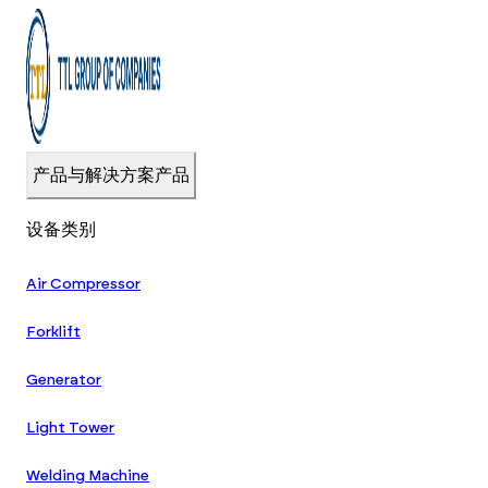
产品与解决方案
产品
设备类别
Air Compressor
Forklift
Generator
Light Tower
Welding Machine