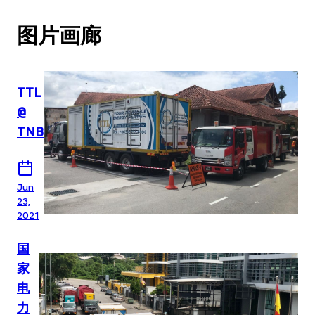
图片画廊
TTL
@
TNB
Jun
23,
2021
国
家
电
力