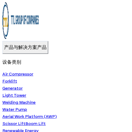
产品与解决方案
产品
设备类别
Air Compressor
Forklift
Generator
Light Tower
Welding Machine
Water Pump
Aerial Work Platform (AWP)
Scissor Lift
Boom Lift
Renewable Energy