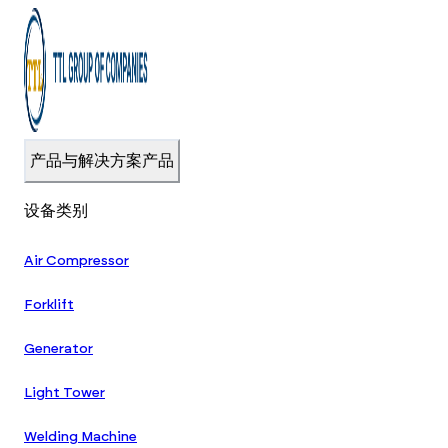
产品与解决方案
产品
设备类别
Air Compressor
Forklift
Generator
Light Tower
Welding Machine