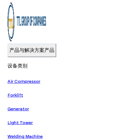
产品与解决方案
产品
设备类别
Air Compressor
Forklift
Generator
Light Tower
Welding Machine