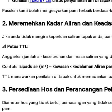
Gunakan
Toku 87 L/s
untuk penyahairan am di tapak 
Pasukan kami boleh mengesyorkan pam terbaik berdasarkan
2. Meremehkan Kadar Aliran dan Keada
Jika anda tidak mengira keperluan saliran tapak anda, 
📐 Petua TTL:
Anggarkan jumlah air keseluruhan dan masa saliran yang d
Contoh:
Isipadu air (m³) = kawasan × kedalaman
Aliran pa
TTL menawarkan penilaian di tapak untuk memadankan pa
3. Persediaan Hos dan Perancangan Pe
Diameter hos yang tidak betul, pemasangan yang tidak se
pam.