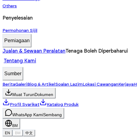
Others
Penyelesaian
Permohonan Sijil
Perniagaan
Jualan & Sewaan Peralatan
Tenaga Boleh Diperbaharui
Tentang Kami
Sumber
Berita
Galeri
Blog & Artikel
Soalan Lazim
Lokasi Cawangan
Kerjaya
H
Muat Turun
Dokumen
Profil Syarikat
Katalog Produk
WhatsApp Kami
Sembang
BM
EN
BM
中文