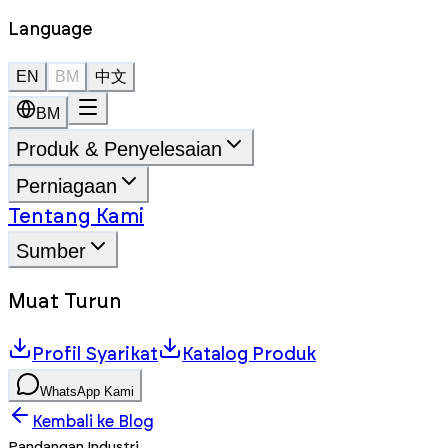
Language
EN
BM
中文
BM
Produk & Penyelesaian
Perniagaan
Tentang Kami
Sumber
Muat Turun
Profil Syarikat
Katalog Produk
WhatsApp Kami
Kembali ke Blog
Pandangan Industri