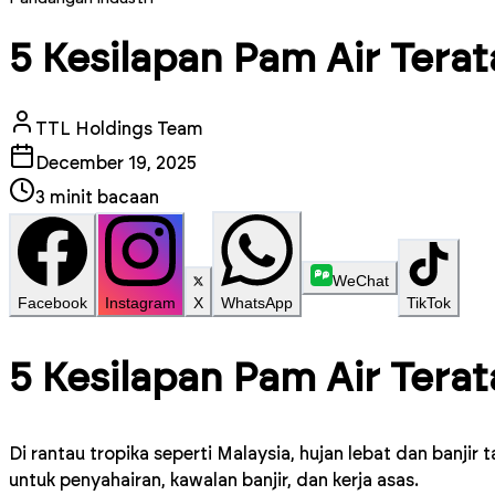
5 Kesilapan Pam Air Tera
TTL Holdings Team
December 19, 2025
3
minit bacaan
WeChat
Facebook
Instagram
X
WhatsApp
TikTok
5 Kesilapan Pam Air Tera
Di rantau tropika seperti Malaysia, hujan lebat dan banj
untuk penyahairan, kawalan banjir, dan kerja asas.