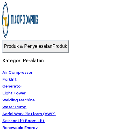
Produk & Penyelesaian
Produk
Kategori Peralatan
Air Compressor
Forklift
Generator
Light Tower
Welding Machine
Water Pump
Aerial Work Platform (AWP)
Scissor Lift
Boom Lift
Renewable Energy